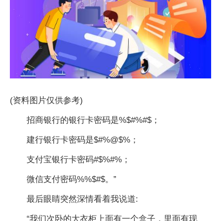
(资料图片仅供参考)
招商银行的银行卡密码是%$#%#$；
建行银行卡密码是$#%@$%；
支付宝银行卡密码#$%#%；
微信支付密码%%$#$。”
最后眼睛突然深情看着我说道:
“我们次卧的大衣柜上面有一个盒子，里面有现