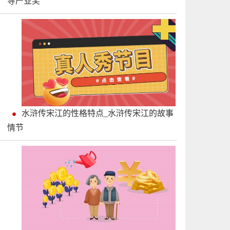
导产业奖”
水浒传宋江的性格特点_水浒传宋江的故事
情节