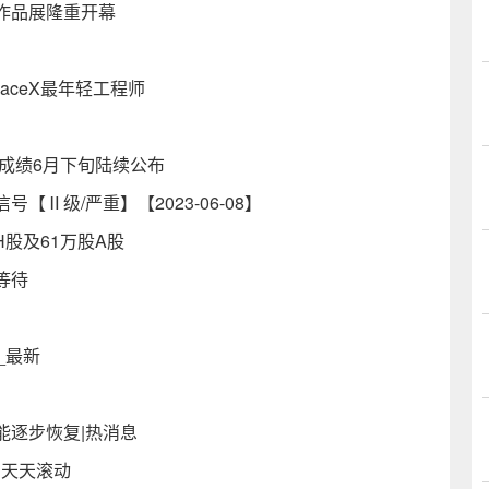
作品展隆重开幕
）
aceX最年轻工程师
成绩6月下旬陆续公布
Ⅱ级/严重】【2023-06-08】
股H股及61万股A股
等待
_最新
能逐步恢复|热消息
 天天滚动