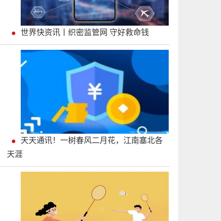
世界快资讯丨织密监管网 守好救命钱
天天通讯！一树春风二月花，江南塞北各
天涯