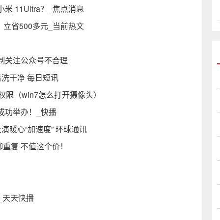
小米 11Ultra？_焦点消息
立省500多元_当前热文
制关注公众号不合理
洗干净 每日短讯
权限（win7怎么打开摄像头）
成功举办！_快播
暖心“加速度” 环球通讯
聊重复 不值这个价！
）_天天快播