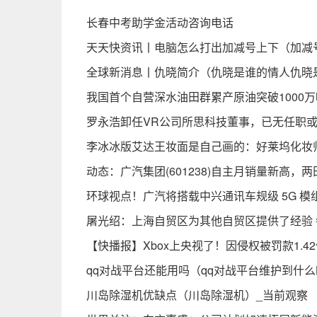
长春中考助学金活动咨询电话
天天快资讯丨电脑怎么打出加减号上下（加减
全球新消息丨仇晓简介（仇晓是谁的情人仇晓
我国首个自营深水油田群累产原油突破1000万
罗永浩卸任VR公司所思科技董事，已无任职或
李冰冰版艾达王妆面是自己画的：好莱坞化妆
动态：广汽集团(601238)自主月销量新高，
环球视点！广汽将搭载中兴通讯车规级 5G 模组
屠光绍：上海自贸区为其他自贸区提供了经验 
【快播报】Xbox上央视了！因侵权被罚款1.4
qq对战平台还能用吗（qq对战平台维护到什
川岛除湿机优缺点（川岛除湿机）_当前观察