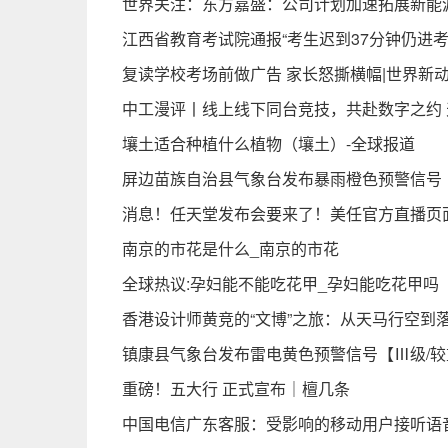
世界关注：东方嘉盛：公司计划加速拓展新能
江西省教育考试院通报“考生迟到37分钟仍进考
复读学校考场前做广告 家长怒撕横幅|世界新
中工漫评丨线上线下同台竞技，共赴数字之约 
壤土适合种植什么植物（壤土）-全球报道
屏边苗族自治县气象台发布暴雨橙色预警信号【Ⅱ级
消息！任天堂发布会要来了！美任官方直播页
南京的市花是什么_南京的市花
全球热议:孕妇能不能吃花甲_孕妇能吃花甲吗
香港设计师黄竞的“文博”之旅：从天马行空到
镇康县气象台发布雷电黄色预警信号【Ⅲ级/较重】【
重磅！五大行 正式宣布｜檀几条
中国电信广东客服：受影响的移动用户接听语