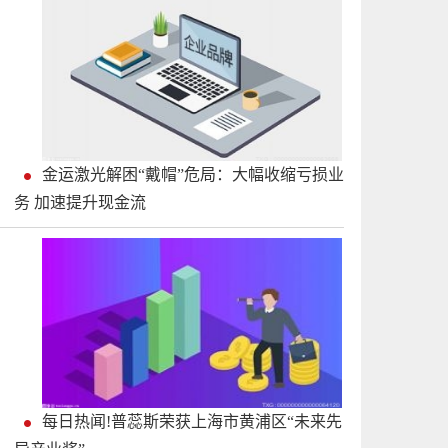
金运激光解困“戴帽”危局：大幅收缩亏损业
务 加速提升现金流
每日热闻!普蕊斯荣获上海市黄浦区“未来先