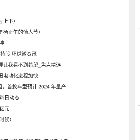
号上下）
是杨正午的情人节）
吨
持股 环球微资讯
师让我看不到希望_焦点精选
两田电动化进程加快
，首款车型预计 2024 年量产
每日动态
2亿元
么时候）