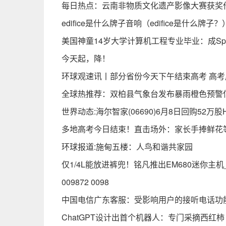
每日热点：云南非物质文化遗产影像大赛获奖
edifice是什么牌子音响（edifice是什么牌子？
美国神童14岁大学计算机工程专业毕业：成Sp
今天起，降！
环球观速讯丨部分省份今天下午结束高考 高考
全球热推荐：双柏县气象台发布暴雨橙色预警信号【
世界动态:海尔智家(06690)6月8日回购52万
多地高考今日结束！直击场外：家长手捧鲜花
环球报道:施甸五楼：人鸟和谐共家园
仅1/4L能放进裤兜！铭凡推出EM680迷你主机
009872 0098
中国电信广东客服：受影响用户的接听电话功
ChatGPT设计出首个机器人：专门采摘西红柿