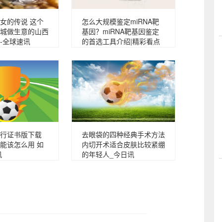
女的传说 这个
怎么大规模鉴定miRNA靶
城做生意的山西
基因？miRNA靶基因鉴定
-全球速讯
的首选工具介绍|精彩看点
行证书版下载
去眼袋的四种经典手术方法
能该怎么用 如
内切开术适合皮肤比较紧绷
讯
的年轻人_今日讯