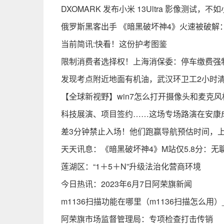
DXOMARK 发布小米 13Ultra 影像测试，不如
俄罗斯黑客出手 《暗黑破坏神4》火速被破解：
当前简讯:快看！这份护考图鉴
限制消费者选择权！上海消保委：停车缴费强
发现考点附近地面有机油，武汉环卫工2小时清
【全球新视野】win7怎么打开摄像头和麦克风
科技展演、项目签约……这场专场路演在安康
差3分钟禁止入场！他们跑赢导航预估时间，上演
天天讯息：《暗黑破坏神4》M站仅5.8分：无
莲湖区：“1＋5＋N”升级法治化营商环境
今日热讯：2023年6月7日阿荣旗新闻
m1136扫描功能在哪里（m1136扫描怎么用
阿荣旗市场监督管理局：专项检查打击传销