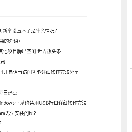
幕刷新率设置不了是什么情况？
行曲的介绍）
其他项目腾出空间-世界热头条
速讯
in11开启语音访问功能详细操作方法分享
_每日热点
indows11系统禁用USB端口详细操作方法
era无法安装问题？
评