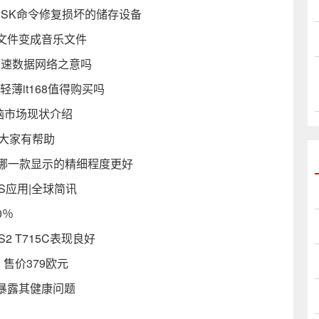
KDSK命令修复损坏的储存设备
文件变成音乐文件
代表高速数据网络之意吗
薄it168值得购买吗
电脑市场现状介绍
对大家有帮助
 哪一款显示的精细程度更好
S应用|全球简讯
0％
2 T715C表现良好
 售价379欧元
暴露其健康问题