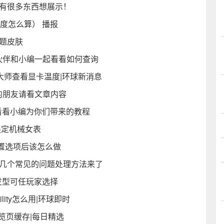
们有很多东西想展示！
长度怎么算） 播报
题皮肤
小伙伴和小编一起看看如何查询
大师查看显卡温度|环球新消息
不知道的朋友请看文章内容
看看小编为你们带来的教程
限定机械女表
置选项后该怎么做
有几个常见的问题处理方法来了
款发型可任玩家选择
ility怎么用|环球即时
浏览页缓存|每日精选