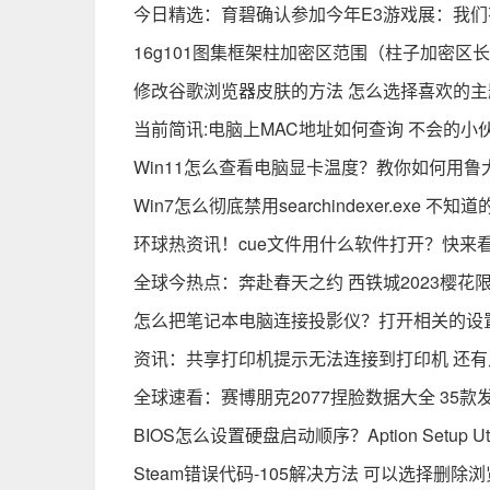
今日精选：育碧确认参加今年E3游戏展：我
16g101图集框架柱加密区范围（柱子加密区
修改谷歌浏览器皮肤的方法 怎么选择喜欢的主
当前简讯:电脑上MAC地址如何查询 不会的
Win11怎么查看电脑显卡温度？教你如何用鲁
Win7怎么彻底禁用searchindexer.exe 
环球热资讯！cue文件用什么软件打开？快来
全球今热点：奔赴春天之约 西铁城2023樱花
怎么把笔记本电脑连接投影仪？打开相关的设
资讯：共享打印机提示无法连接到打印机 还
全球速看：赛博朋克2077捏脸数据大全 35
BIOS怎么设置硬盘启动顺序？Aption Setup Ut
Steam错误代码-105解决方法 可以选择删除