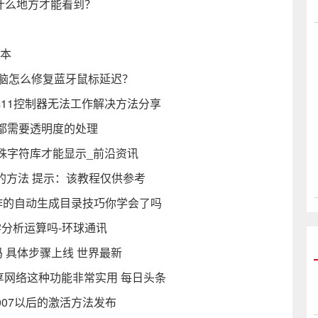
在什么地方才能看到？
记本
电脑怎么修复蓝牙鼠标延迟？
ws11控制器无法工作解决方法分享
都需要透明度的处理
特殊字符库才能显示_前沿资讯
的方法 提示：该教程仅供参考
操作的自动生成目录技巧你学会了吗
学分析运算吗-环球通讯
件密码 具体步骤上线 世界最新
享网络这种功能非常实用 每日头条
e2007以后的激活方法发布