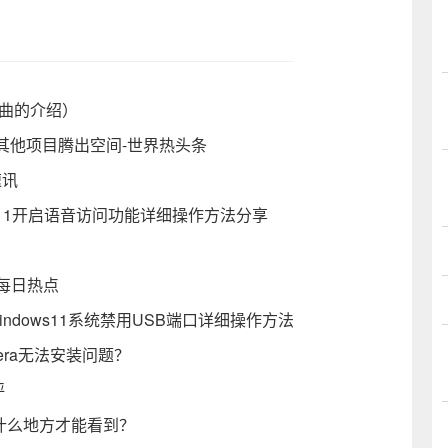
行曲的介绍）
其他项目腾出空间-世界热头条
速讯
in11开启语音访问功能详细操作方法分享
_每日热点
indows11系统禁用USB端口详细操作方法
era无法安装问题？
评
在什么地方才能看到？