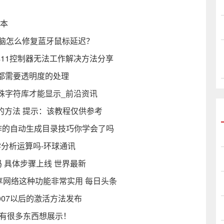
记本
电脑怎么修复蓝牙鼠标延迟？
ws11控制器无法工作解决方法分享
都需要透明度的处理
特殊字符库才能显示_前沿资讯
的方法 提示：该教程仅供参考
操作的自动生成目录技巧你学会了吗
学分析运算吗-环球通讯
件密码 具体步骤上线 世界最新
享网络这种功能非常实用 每日头条
e2007以后的激活方法发布
们有很多东西想展示！