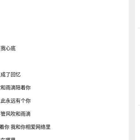
在我心底
变成了回忆
吹和雨滴陪着你
从此永远有个你
不管风吹和雨滴
着你 我和你相爱网络里
爱在哪里