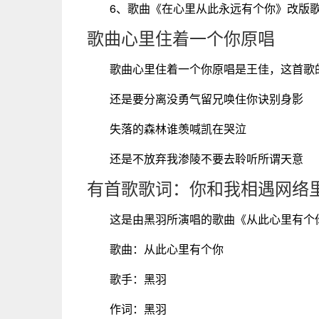
6、歌曲《在心里从此永远有个你》改版
歌曲心里住着一个你原唱
歌曲心里住着一个你原唱是王佳，这首歌
还是要分离没勇气留兄唤住你诀别身影
失落的森林谁羡喊凯在哭泣
还是不放弃我渗陵不要去聆听所谓天意
有首歌歌词：你和我相遇网络
这是由黑羽所演唱的歌曲《从此心里有个
歌曲：从此心里有个你
歌手：黑羽
作词：黑羽