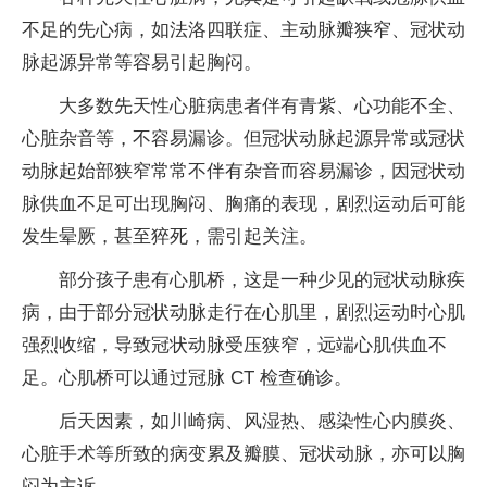
不足的先心病，如法洛四联症、主动脉瓣狭窄、冠状动
脉起源异常等容易引起胸闷。
大多数先天性心脏病患者伴有青紫、心功能不全、
心脏杂音等，不容易漏诊。但冠状动脉起源异常或冠状
动脉起始部狭窄常常不伴有杂音而容易漏诊，因冠状动
脉供血不足可出现胸闷、胸痛的表现，剧烈运动后可能
发生晕厥，甚至猝死，需引起关注。
部分孩子患有心肌桥，这是一种少见的冠状动脉疾
病，由于部分冠状动脉走行在心肌里，剧烈运动时心肌
强烈收缩，导致冠状动脉受压狭窄，远端心肌供血不
足。心肌桥可以通过冠脉 CT 检查确诊。
后天因素，如川崎病、风湿热、感染性心内膜炎、
心脏手术等所致的病变累及瓣膜、冠状动脉，亦可以胸
闷为主诉。