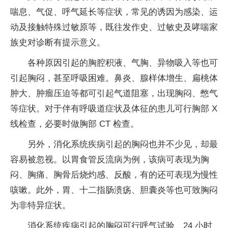
喘息、气促、呼气延长等症状，常见的诱因为感染、运
动及接触特殊过敏原等，既往发作史、过敏史及哮喘家
族史对诊断有提示意义。
各种原因引起的胸腔积液、气胸、异物吸入等也可
引起胸闷，甚至呼吸困难。鼻炎、腺样体增生、扁桃体
肿大、肿瘤压迫等都可引起气道阻塞，出现胸闷、憋气
等症状。对于伴有呼吸道症状及体征的患儿可行胸部 X
线检查，必要时做胸部 CT 检查。
另外，消化系统疾病引起的胸闷也并不少见，却最
容易被忽视。以胃食管反流病为例，该病可表现为胸
闷、胸痛、胸骨后烧灼感、反酸，有的还可表现为慢性
咳嗽。此外，胃、十二指肠溃疡、胆囊炎等也可致胸闷
为非特异症状。
消化系统疾病引起的胸闷可行呼气试验、24 小时