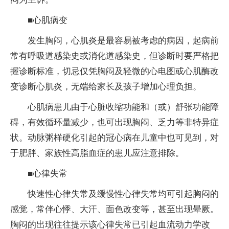
■心肌病变
发生胸闷，心肌炎是最容易被考虑的病因，起病前
常有呼吸道感染史或消化道感染史，但诊断时要严格把
握诊断标准，切忌仅凭胸闷及轻微的心电图或心肌酶改
变诊断心肌炎，无端给家长及孩子增加心理负担。
心肌病患儿由于心脏收缩功能和（或）舒张功能障
碍，有效循环量减少，也可出现胸闷、乏力等非特异症
状。动脉粥样硬化引起的冠心病在儿童中也可见到，对
于肥胖、家族性高脂血症的患儿应注意排除。
■心律失常
快速性心律失常及缓慢性心律失常均可引起胸闷的
感觉，常伴心悸、大汗、面色改变等，甚至出现晕厥。
胸闷的出现往往提示该心律失常已引起血流动力学改