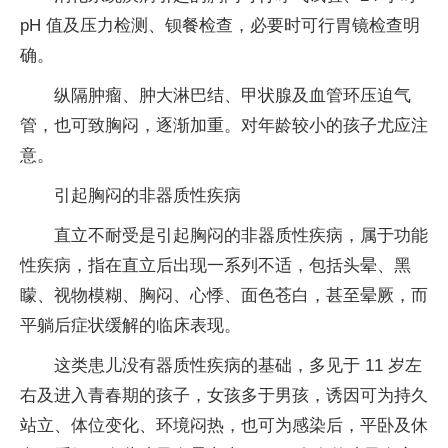
pH 值及压力检测、钡餐检查，必要时可行胃镜检查明
确。
纵隔肿瘤、肿大淋巴结、甲状腺及血管环压迫气
管，也可致胸闷，逐渐加重。对年龄较小的孩子尤应注
意。
引起胸闷的非器质性疾病
直立不耐受是引起胸闷的非器质性疾病，属于功能
性疾病，指在直立后出现一系列不适，包括头晕、黑
矇、视物模糊、胸闷、心悸、面色苍白，甚至晕厥，而
平躺后症状缓解的临床表现。
这类患儿没有器质性疾病的基础，多见于 11 岁左
右及进入青春期的孩子，女孩多于男孩，诱因可为持久
站立、体位变化、环境闷热，也可为感染后，平卧及休