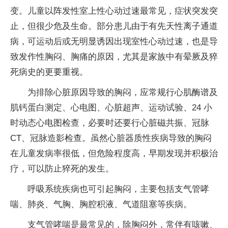
变。儿童以阵发性室上性心动过速最常见，症状突发突
止，但很少危及生命。部分患儿由于有先天性离子通道
病，可运动后或无明显诱因出现室性心动过速，也是导
致发作性胸闷、胸痛的原因，尤其是家族中有晕厥及猝
死病史的更要重视。
为排除心脏原因导致的胸闷，应常规行心肌酶谱及
肌钙蛋白测定、心电图、心脏超声、运动试验、24 小
时动态心电图检查，必要时还要行心脏磁共振、冠脉
CT、冠脉造影检查。虽然心脏器质性疾病导致的胸闷
在儿童发病率很低，但危险程度高，早期发现并积极治
疗，可以防止猝死的发生。
呼吸系统疾病也可引起胸闷，主要包括支气管哮
喘、肺炎、气胸、胸腔积液、气道阻塞等疾病。
支气管哮喘是最常见的，除胸闷外，常伴有咳嗽、