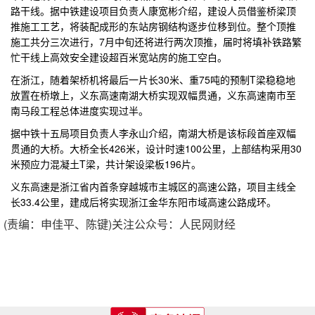
路干线。据中铁建设项目负责人康宽彬介绍，建设人员借鉴桥梁顶
推施工工艺，将装配成形的东站房钢结构逐步位移到位。整个顶推
施工共分三次进行，7月中旬还将进行两次顶推，届时将填补铁路繁
忙干线上高效安全建设超百米宽站房的施工空白。
在浙江，随着架桥机将最后一片长30米、重75吨的预制T梁稳稳地
放置在桥墩上，义东高速南湖大桥实现双幅贯通，义东高速南市至
南马段工程总体进度实现过半。
据中铁十五局项目负责人李永山介绍，南湖大桥是该标段首座双幅
贯通的大桥。大桥全长426米，设计时速100公里，上部结构采用30
米预应力混凝土T梁，共计架设梁板196片。
义东高速是浙江省内首条穿越城市主城区的高速公路，项目主线全
长33.4公里，建成后将实现浙江金华东阳市域高速公路成环。
(责编：申佳平、陈键)
关注公众号：人民网财经