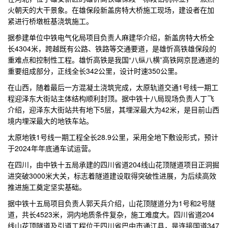
火朝天的大干景象。在雄保段新盖房特大桥施工现场，建设者在加
紧进行桥墩桩基浇筑施工。
据参建单位中铁电气化局项目负责人麻建华介绍，新盖房特大桥全
长4304米，跨越既有公路、铁路等交通要道，是雄忻高铁雄保段的
重难点和控制性工程。雄忻高铁是我国“八纵八横”高铁网京昆通道的
重要组成部分，正线全长342公里，设计时速350公里。
在山西，随着最后一方混凝土浇筑完成，太原轨道交通1号线一期工
程迎泽东大街站主体结构顺利封顶。据中铁十八局现场负责人丁飞
介绍，迎泽东大街站共有地下5层，其埋深最大为42米，是目前山西
境内埋深最大的地铁车站。
太原地铁1号线一期工程全长28.9公里，采用全地下敷设形式，预计
于2024年年底通车试运营。
在四川，由中铁十五局承建的四川省道204线山花顶隧道项目正洞掘
进突破3000米大关，标志着隧道建设取得突破性进展，为后续高效
推进施工奠定坚实基础。
据中铁十五局项目负责人郭天兵介绍，山花顶隧道分为1号和2号隧
道，共长4523米，洞内地质条件复杂，施工难度大。四川省道204
线山花顶隧道及引道工程位于四川省巴中市通江县，是连接国道347