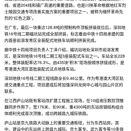
线、省道204线和镇广高速的重要道路，也是川陕革命根据地红军烈
士陵园交通专项改善实施方案的重要项目之一，被称为缅怀革命先
烈的“红色之路”。
在广东，最后一块重达128.8吨的预制构件顶板拼装就位后，深圳地
铁16号线二期福坑站完成全部拼装，标志着由中铁十四局承建的国
内首座岩溶发育区全装配式地铁车站顺利拼装完成。
据中铁十四局项目负责人丁泽介绍，福坑站地处深圳市岩溶发育
区，是深圳地铁16号线二期工程3座装配式车站之一。车站全长228
米，整体装配率达76.3%，由435块“积木”现场按顺序拼接成形，是
粤港澳大湾区首批装配式试点地铁车站。
深圳地铁16号线二期工程线路全长9.46公里。作为粤港澳大湾区轨
道交通重点工程，项目建成后将加强深圳龙岗中心城与园山片区的
联系。
在江西庐山站既有客站改扩建工程施工现场，在10组液压数控顶推
器同步作用下，宽176米、长90米、重4300吨的东站房钢结构组合
体顺利完成首次顶推，成功跨越昌九城际铁路。
庐山站是京九铁路大动脉上的重要交通枢纽，分为东西站房。其
中，建设中的东站房上跨昌九城际、京九客专、武九客专等10条铁